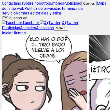
Contáctanos
Sobre nosotros
Empleo
Publicidad
Mapa
Cookies
del sitio web
Política de privacidad
Términos de
servicio
Normas editoriales y ética
Síguenos en
Facebook
X (Twitter)
Publicidad
Animales
Animación
More
Inicio
•
Últimos