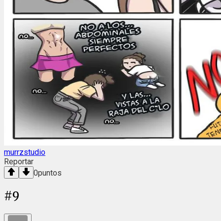
murrzstudio
Reportar
0
puntos
#
9