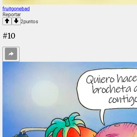
fruitgonebad
Reportar
2
puntos
#
10