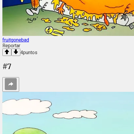
fruitgonebad
Reportar
4
puntos
#
7