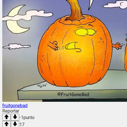
fruitgonebad
Reportar
-1
punto
17