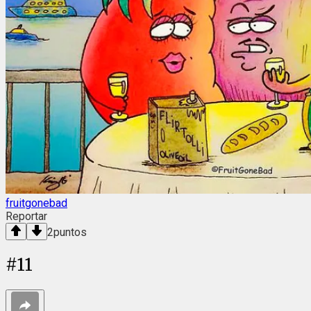
fruitgonebad
Reportar
2
puntos
#
11