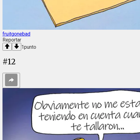
fruitgonebad
Reportar
1
punto
#
12