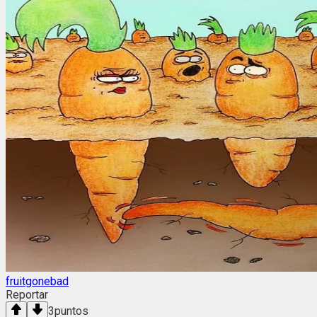
fruitgonebad
Reportar
3
puntos