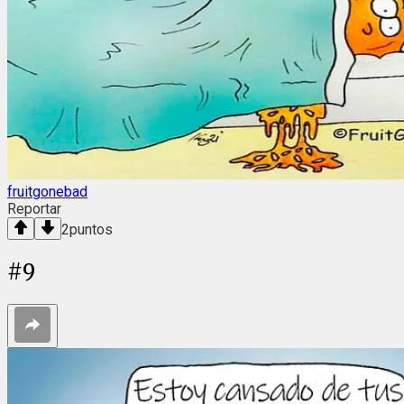
fruitgonebad
Reportar
2
puntos
#
9