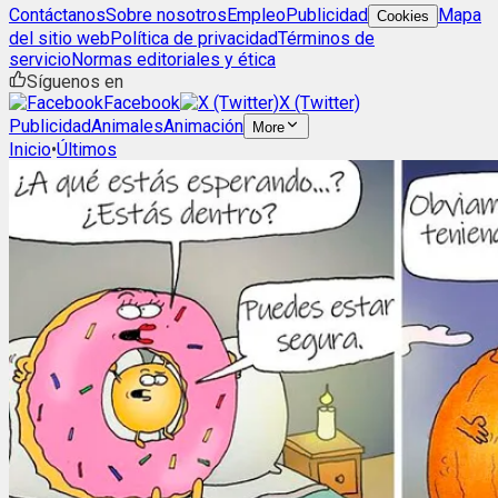
Contáctanos
Sobre nosotros
Empleo
Publicidad
Mapa
Cookies
del sitio web
Política de privacidad
Términos de
servicio
Normas editoriales y ética
Síguenos en
Facebook
X (Twitter)
Publicidad
Animales
Animación
More
Inicio
•
Últimos