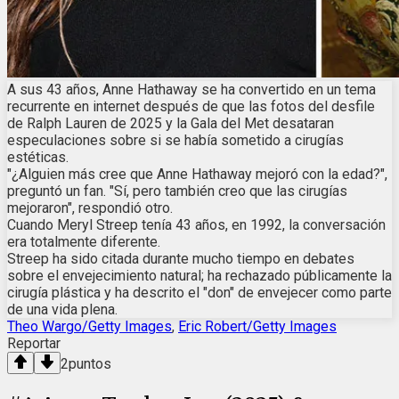
A sus 43 años, Anne Hathaway se ha convertido en un tema
recurrente en internet después de que las fotos del desfile
de Ralph Lauren de 2025 y la Gala del Met desataran
especulaciones sobre si se había sometido a cirugías
estéticas.
"¿Alguien más cree que Anne Hathaway mejoró con la edad?",
preguntó un fan. "Sí, pero también creo que las cirugías
mejoraron", respondió otro.
Cuando Meryl Streep tenía 43 años, en 1992, la conversación
era totalmente diferente.
Streep ha sido citada durante mucho tiempo en debates
sobre el envejecimiento natural; ha rechazado públicamente la
cirugía plástica y ha descrito el "don" de envejecer como parte
de una vida plena.
Theo Wargo/Getty Images
,
Eric Robert/Getty Images
Reportar
2
puntos