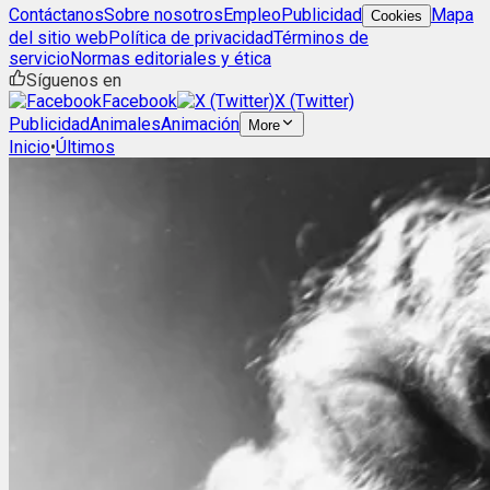
Contáctanos
Sobre nosotros
Empleo
Publicidad
Mapa
Cookies
del sitio web
Política de privacidad
Términos de
servicio
Normas editoriales y ética
Síguenos en
Facebook
X (Twitter)
Publicidad
Animales
Animación
More
Inicio
•
Últimos