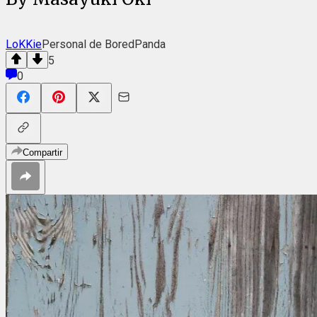
LoKKie
Personal de BoredPanda
5
0
Compartir