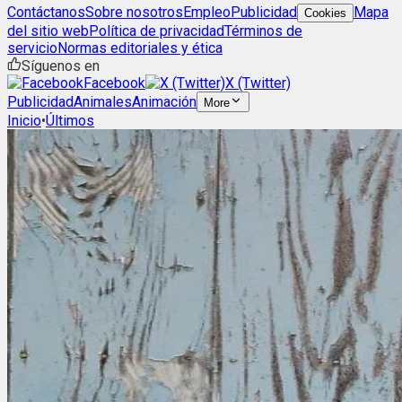
Contáctanos
Sobre nosotros
Empleo
Publicidad
Mapa
Cookies
del sitio web
Política de privacidad
Términos de
servicio
Normas editoriales y ética
Síguenos en
Facebook
X (Twitter)
Publicidad
Animales
Animación
More
Inicio
•
Últimos