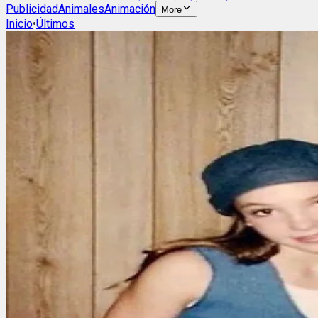
Publicidad
Animales
Animación
More
Inicio
•
Últimos