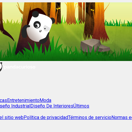
cas
Entretenimiento
Moda
seño Industrial
Diseño De Interiores
Últimos
l sitio web
Política de privacidad
Términos de servicio
Normas ed