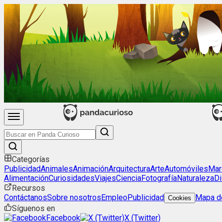
Categorías
Publicidad
Animales
Animación
Arquitectura
Arte
Automóviles
Mar
Alimentación
Curiosidades
Viajes
Ciencia
Fotografía
Naturaleza
Di
Recursos
Contáctanos
Sobre nosotros
Empleo
Publicidad
Mapa de
Cookies
Síguenos en
Facebook
X (Twitter)