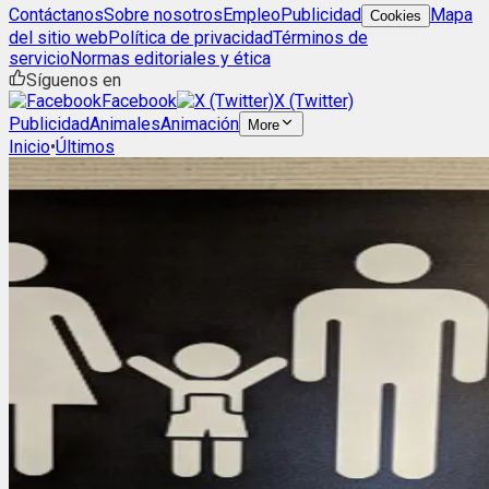
Contáctanos
Sobre nosotros
Empleo
Publicidad
Mapa
Cookies
del sitio web
Política de privacidad
Términos de
servicio
Normas editoriales y ética
Síguenos en
Facebook
X (Twitter)
Publicidad
Animales
Animación
More
Inicio
•
Últimos