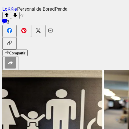
LoKKie
Personal de BoredPanda
-2
3
Compartir