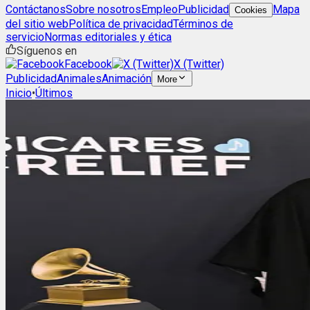
Contáctanos
Sobre nosotros
Empleo
Publicidad
Mapa
Cookies
del sitio web
Política de privacidad
Términos de
servicio
Normas editoriales y ética
Síguenos en
Facebook
X (Twitter)
Publicidad
Animales
Animación
More
Inicio
•
Últimos