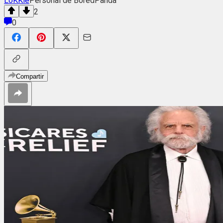
LoKKie
Personal de BoredPanda
2
0
Compartir