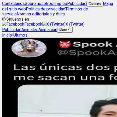
Contáctanos
Sobre nosotros
Empleo
Publicidad
Mapa
Cookies
del sitio web
Política de privacidad
Términos de
servicio
Normas editoriales y ética
Síguenos en
Facebook
X (Twitter)
Publicidad
Animales
Animación
More
Inicio
•
Últimos