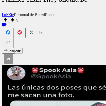
LoKKie
Personal de BoredPanda
5
1
Compartir