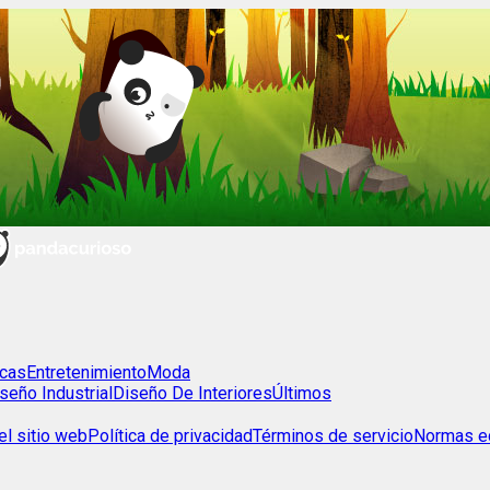
cas
Entretenimiento
Moda
seño Industrial
Diseño De Interiores
Últimos
l sitio web
Política de privacidad
Términos de servicio
Normas ed