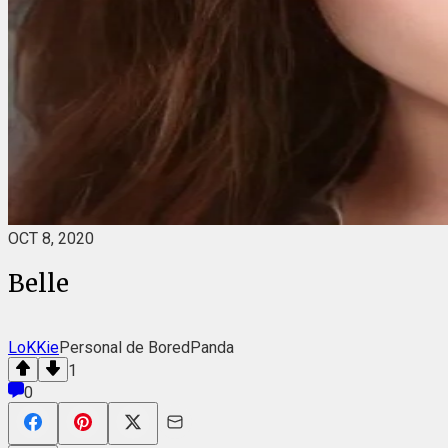
OCT 8, 2020
Belle
LoKKie
Personal de BoredPanda
1
0