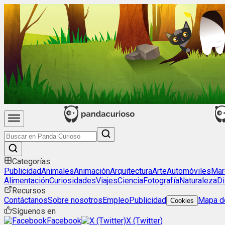
Categorías
Publicidad
Animales
Animación
Arquitectura
Arte
Automóviles
Mar
Alimentación
Curiosidades
Viajes
Ciencia
Fotografía
Naturaleza
Di
Recursos
Contáctanos
Sobre nosotros
Empleo
Publicidad
Mapa de
Cookies
Síguenos en
Facebook
X (Twitter)