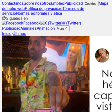
Contáctanos
Sobre nosotros
Empleo
Publicidad
Mapa
Cookies
del sitio web
Política de privacidad
Términos de
servicio
Normas editoriales y ética
Síguenos en
Facebook
X (Twitter)
Publicidad
Animales
Animación
More
Inicio
•
Últimos