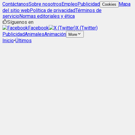
Contáctanos
Sobre nosotros
Empleo
Publicidad
Mapa
Cookies
del sitio web
Política de privacidad
Términos de
servicio
Normas editoriales y ética
Síguenos en
Facebook
X (Twitter)
Publicidad
Animales
Animación
More
Inicio
•
Últimos