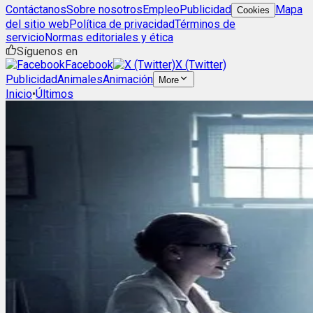
Contáctanos
Sobre nosotros
Empleo
Publicidad
Mapa
Cookies
del sitio web
Política de privacidad
Términos de
servicio
Normas editoriales y ética
Síguenos en
Facebook
X (Twitter)
Publicidad
Animales
Animación
More
Inicio
•
Últimos