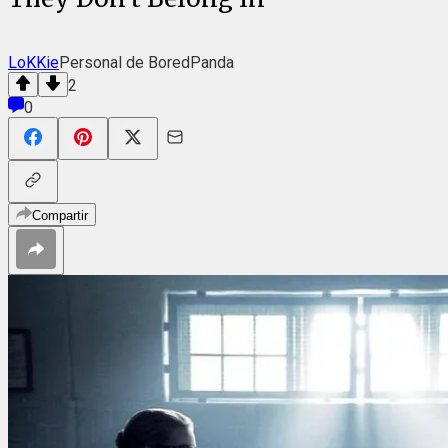
LoKKie
Personal de BoredPanda
2
0
Compartir