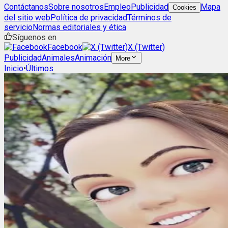
Contáctanos
Sobre nosotros
Empleo
Publicidad
Mapa
Cookies
del sitio web
Política de privacidad
Términos de
servicio
Normas editoriales y ética
Síguenos en
Facebook
X (Twitter)
Publicidad
Animales
Animación
More
Inicio
•
Últimos