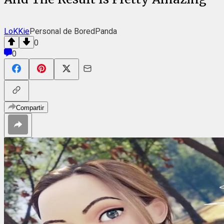
LoKKie
Personal de BoredPanda
0
0
Compartir