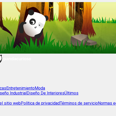
cas
Entretenimiento
Moda
seño Industrial
Diseño De Interiores
Últimos
l sitio web
Política de privacidad
Términos de servicio
Normas ed