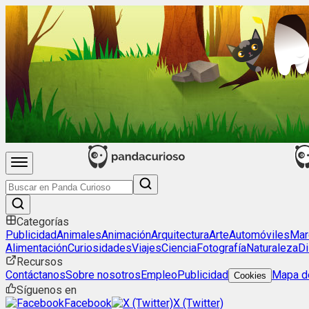
Categorías
Publicidad
Animales
Animación
Arquitectura
Arte
Automóviles
Mar
Alimentación
Curiosidades
Viajes
Ciencia
Fotografía
Naturaleza
Di
Recursos
Contáctanos
Sobre nosotros
Empleo
Publicidad
Mapa de
Cookies
Síguenos en
Facebook
X (Twitter)