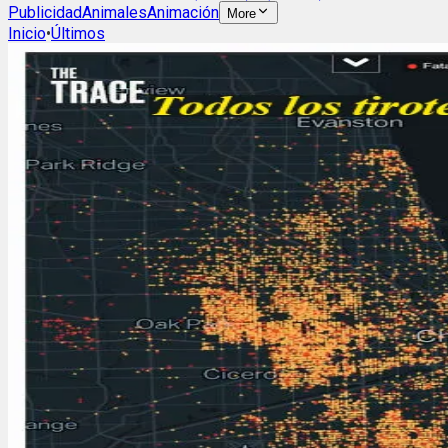
Publicidad
Animales
Animación
More
Inicio
•
Últimos