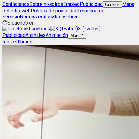
Contáctanos
Sobre nosotros
Empleo
Publicidad
Mapa
Cookies
del sitio web
Política de privacidad
Términos de
servicio
Normas editoriales y ética
Síguenos en
Facebook
X (Twitter)
Publicidad
Animales
Animación
More
Inicio
•
Últimos