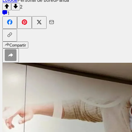
LoKKie
Personal de BoredPanda
2
1
Compartir