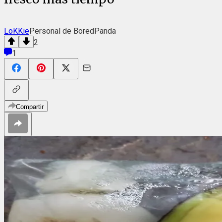
LoKKie
Personal de BoredPanda
2
1
Compartir