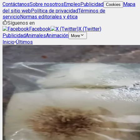
Contáctanos
Sobre nosotros
Empleo
Publicidad
Mapa
Cookies
del sitio web
Política de privacidad
Términos de
servicio
Normas editoriales y ética
Síguenos en
Facebook
X (Twitter)
Publicidad
Animales
Animación
More
Inicio
•
Últimos