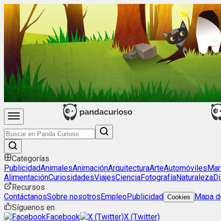
Categorías
Publicidad
Animales
Animación
Arquitectura
Arte
Automóviles
Mar
Alimentación
Curiosidades
Viajes
Ciencia
Fotografía
Naturaleza
Di
Recursos
Contáctanos
Sobre nosotros
Empleo
Publicidad
Mapa de
Cookies
Síguenos en
Facebook
X (Twitter)