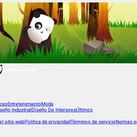
cas
Entretenimiento
Moda
seño Industrial
Diseño De Interiores
Últimos
l sitio web
Política de privacidad
Términos de servicio
Normas ed