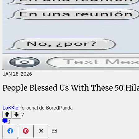
JAN 28, 2026
People Blessed Us With These 50 Hi
LoKKie
Personal de BoredPanda
7
0