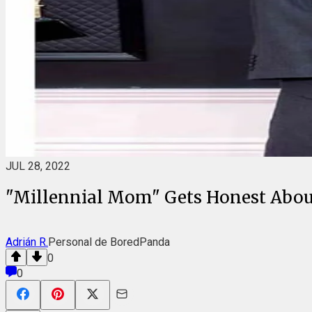
JUL 28, 2022
"Millennial Mom" Gets Honest About 
Adrián R.
Personal de BoredPanda
0
0