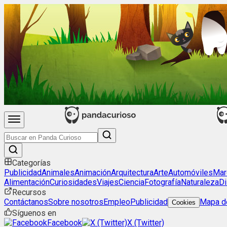
Categorías
Publicidad
Animales
Animación
Arquitectura
Arte
Automóviles
Mar
Alimentación
Curiosidades
Viajes
Ciencia
Fotografía
Naturaleza
Di
Recursos
Contáctanos
Sobre nosotros
Empleo
Publicidad
Mapa de
Cookies
Síguenos en
Facebook
X (Twitter)