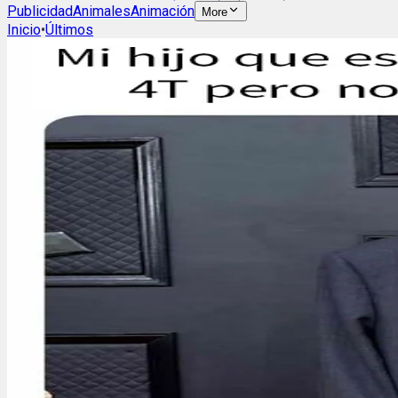
Publicidad
Animales
Animación
More
Inicio
•
Últimos