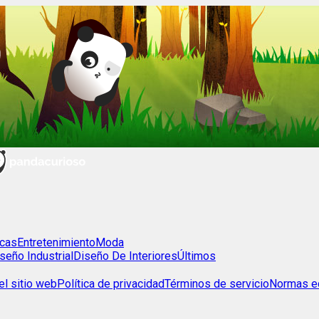
cas
Entretenimiento
Moda
seño Industrial
Diseño De Interiores
Últimos
l sitio web
Política de privacidad
Términos de servicio
Normas ed