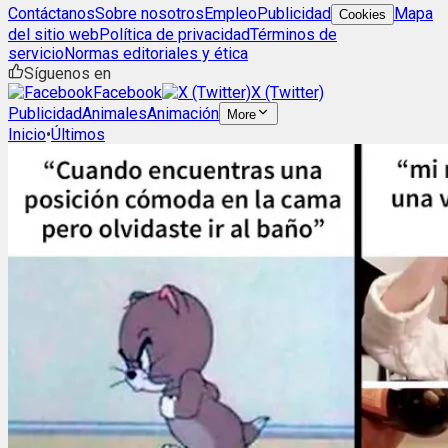
Contáctanos
Sobre nosotros
Empleo
Publicidad
Mapa
Cookies
del sitio web
Política de privacidad
Términos de
servicio
Normas editoriales y ética
Síguenos en
Facebook
X (Twitter)
Publicidad
Animales
Animación
More
Inicio
•
Últimos