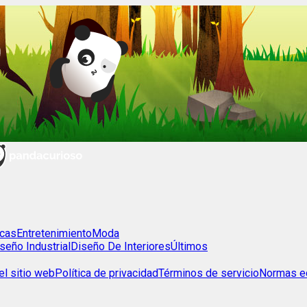
cas
Entretenimiento
Moda
seño Industrial
Diseño De Interiores
Últimos
l sitio web
Política de privacidad
Términos de servicio
Normas ed