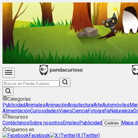
Categorías
Publicidad
Animales
Animación
Arquitectura
Arte
Automóviles
Mar
Alimentación
Curiosidades
Viajes
Ciencia
Fotografía
Naturaleza
Di
Recursos
Contáctanos
Sobre nosotros
Empleo
Publicidad
Mapa de
Cookies
Síguenos en
Facebook
X (Twitter)