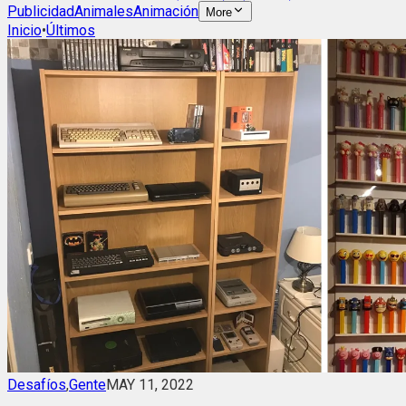
Publicidad
Animales
Animación
More
Inicio
•
Últimos
Desafíos
,
Gente
MAY 11, 2022