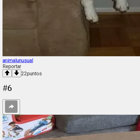
animalunusual
Reportar
22
puntos
#
6