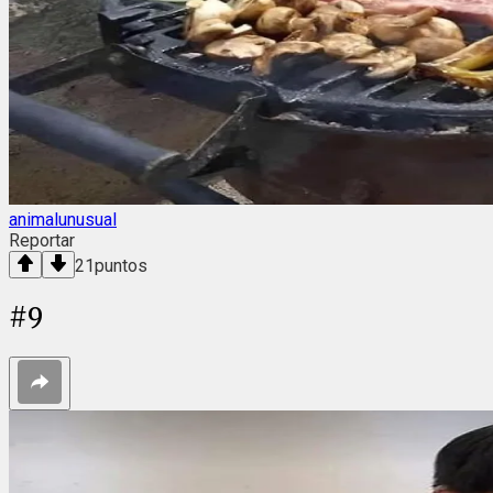
animalunusual
Reportar
21
puntos
#
9