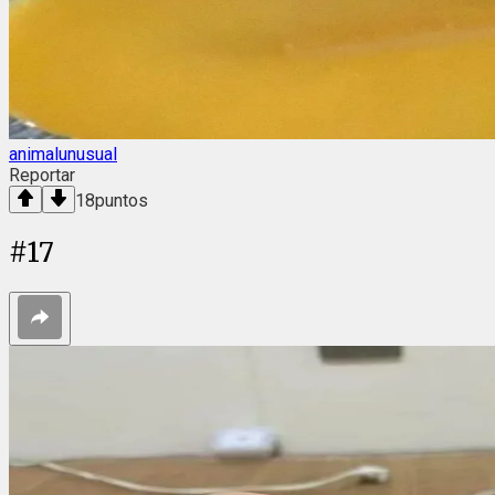
animalunusual
Reportar
18
puntos
#
17