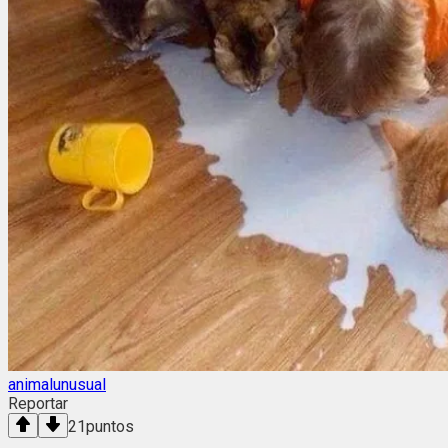
animalunusual
Reportar
21
puntos