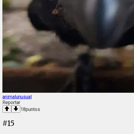
animalunusual
Reportar
18
puntos
#
15