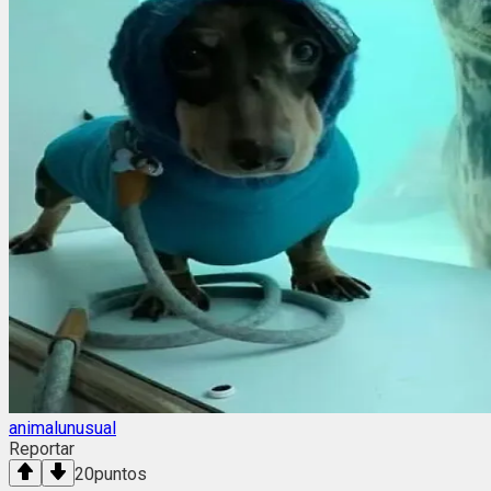
animalunusual
Reportar
20
puntos