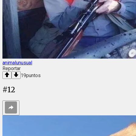
animalunusual
Reportar
19
puntos
#
12