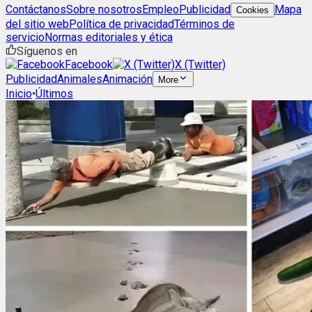
Contáctanos
Sobre nosotros
Empleo
Publicidad
Mapa
Cookies
del sitio web
Política de privacidad
Términos de
servicio
Normas editoriales y ética
Síguenos en
Facebook
X (Twitter)
Publicidad
Animales
Animación
More
Inicio
•
Últimos