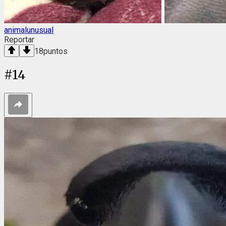
animalunusual
Reportar
18
puntos
#
14