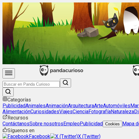
Categorías
Publicidad
Animales
Animación
Arquitectura
Arte
Automóviles
Mar
Alimentación
Curiosidades
Viajes
Ciencia
Fotografía
Naturaleza
Di
Recursos
Contáctanos
Sobre nosotros
Empleo
Publicidad
Mapa de
Cookies
Síguenos en
Facebook
X (Twitter)