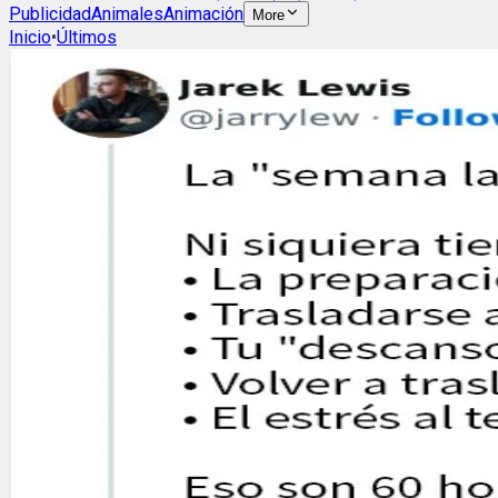
Publicidad
Animales
Animación
More
Inicio
•
Últimos