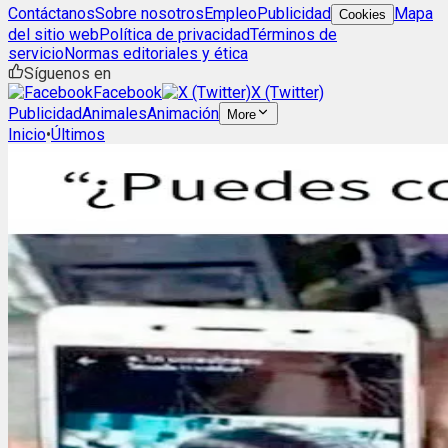
Contáctanos
Sobre nosotros
Empleo
Publicidad
Mapa
Cookies
del sitio web
Política de privacidad
Términos de
servicio
Normas editoriales y ética
Síguenos en
Facebook
X (Twitter)
Publicidad
Animales
Animación
More
Inicio
•
Últimos