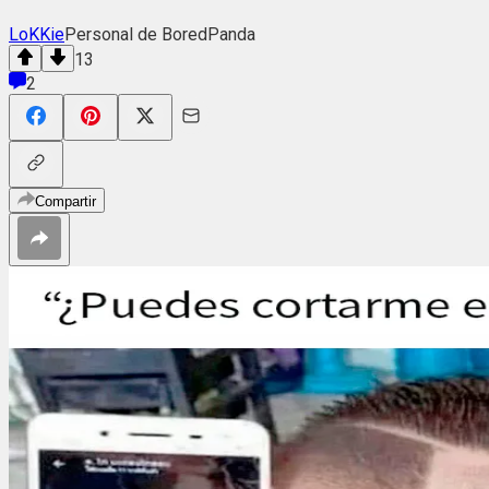
LoKKie
Personal de BoredPanda
13
2
Compartir