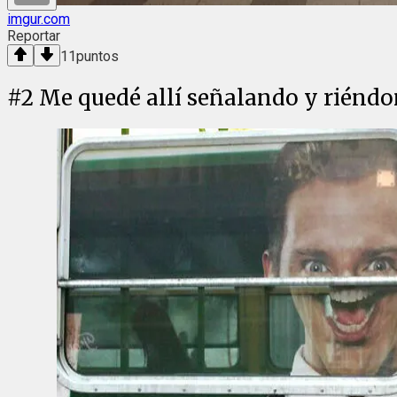
imgur.com
Reportar
11
puntos
#
2
Me quedé allí señalando y riéndo