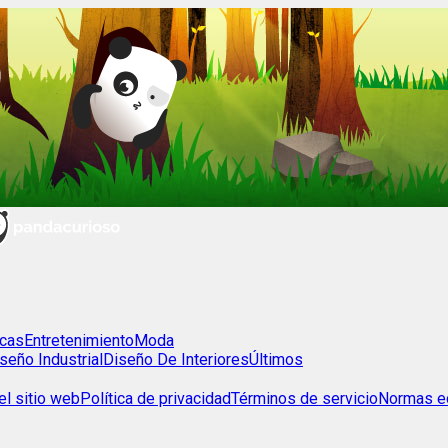
cas
Entretenimiento
Moda
seño Industrial
Diseño De Interiores
Últimos
l sitio web
Política de privacidad
Términos de servicio
Normas ed