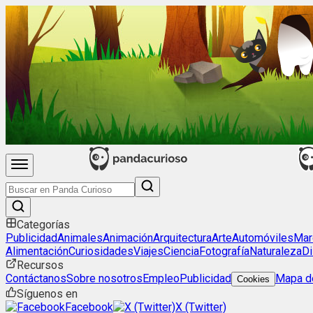
Categorías
Publicidad
Animales
Animación
Arquitectura
Arte
Automóviles
Mar
Alimentación
Curiosidades
Viajes
Ciencia
Fotografía
Naturaleza
Di
Recursos
Contáctanos
Sobre nosotros
Empleo
Publicidad
Mapa de
Cookies
Síguenos en
Facebook
X (Twitter)