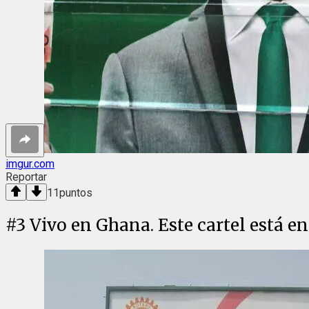
imgur.com
Reportar
11
puntos
#
3
Vivo en Ghana. Este cartel está en