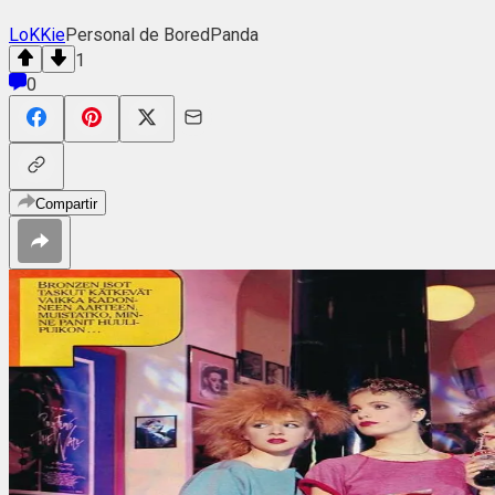
LoKKie
Personal de BoredPanda
1
0
Compartir