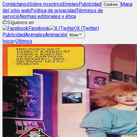
Contáctanos
Sobre nosotros
Empleo
Publicidad
Mapa
Cookies
del sitio web
Política de privacidad
Términos de
servicio
Normas editoriales y ética
Síguenos en
Facebook
X (Twitter)
Publicidad
Animales
Animación
More
Inicio
•
Últimos