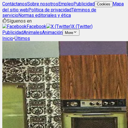
Contáctanos
Sobre nosotros
Empleo
Publicidad
Mapa
Cookies
del sitio web
Política de privacidad
Términos de
servicio
Normas editoriales y ética
Síguenos en
Facebook
X (Twitter)
Publicidad
Animales
Animación
More
Inicio
•
Últimos