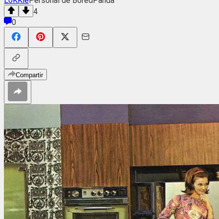
LoKKie
Personal de BoredPanda
4
0
Compartir