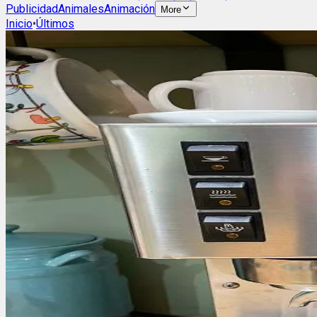
Publicidad
Animales
Animación
More
Inicio
•
Últimos