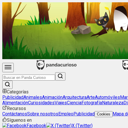
Categorías
Publicidad
Animales
Animación
Arquitectura
Arte
Automóviles
Mar
Alimentación
Curiosidades
Viajes
Ciencia
Fotografía
Naturaleza
Di
Recursos
Contáctanos
Sobre nosotros
Empleo
Publicidad
Mapa de
Cookies
Síguenos en
Facebook
X (Twitter)