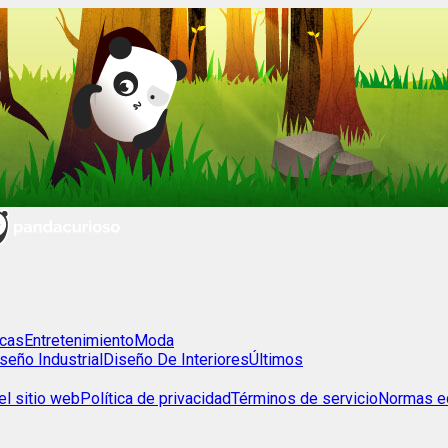
cas
Entretenimiento
Moda
seño Industrial
Diseño De Interiores
Últimos
l sitio web
Política de privacidad
Términos de servicio
Normas ed