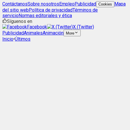
Contáctanos
Sobre nosotros
Empleo
Publicidad
Mapa
Cookies
del sitio web
Política de privacidad
Términos de
servicio
Normas editoriales y ética
Síguenos en
Facebook
X (Twitter)
Publicidad
Animales
Animación
More
Inicio
•
Últimos