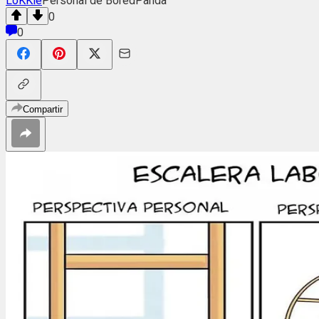
LoKKie
Personal de BoredPanda
0
0
Compartir