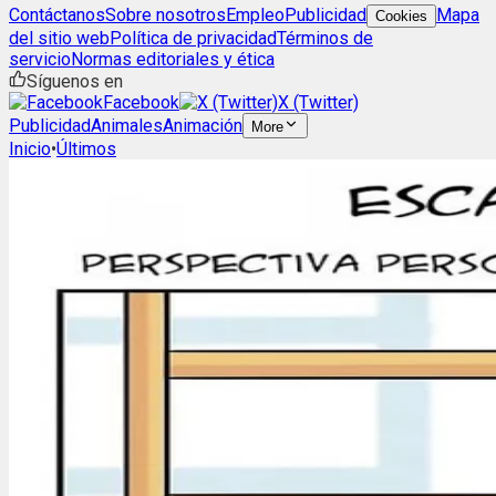
Contáctanos
Sobre nosotros
Empleo
Publicidad
Mapa
Cookies
del sitio web
Política de privacidad
Términos de
servicio
Normas editoriales y ética
Síguenos en
Facebook
X (Twitter)
Publicidad
Animales
Animación
More
Inicio
•
Últimos