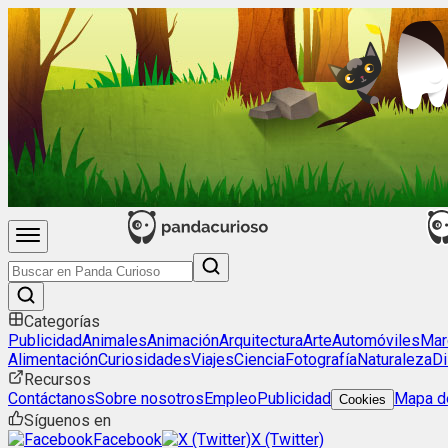
Categorías
Publicidad
Animales
Animación
Arquitectura
Arte
Automóviles
Mar
Alimentación
Curiosidades
Viajes
Ciencia
Fotografía
Naturaleza
Di
Recursos
Contáctanos
Sobre nosotros
Empleo
Publicidad
Mapa de
Cookies
Síguenos en
Facebook
X (Twitter)