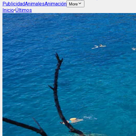
Publicidad
Animales
Animación
More
Inicio
•
Últimos