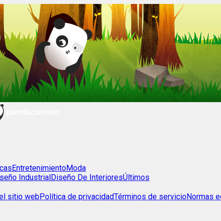
cas
Entretenimiento
Moda
seño Industrial
Diseño De Interiores
Últimos
l sitio web
Política de privacidad
Términos de servicio
Normas ed