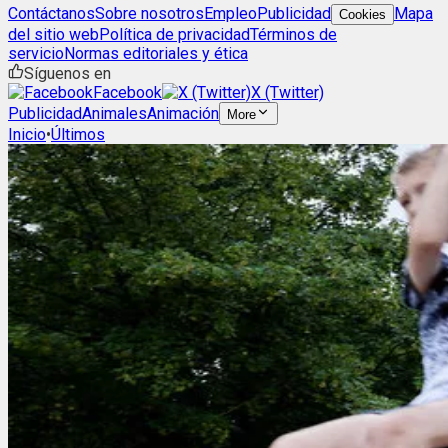
Contáctanos
Sobre nosotros
Empleo
Publicidad
Mapa
Cookies
del sitio web
Política de privacidad
Términos de
servicio
Normas editoriales y ética
Síguenos en
Facebook
X (Twitter)
Publicidad
Animales
Animación
More
Inicio
•
Últimos