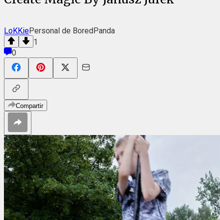
LoKKie
Personal de BoredPanda
1
0
Compartir