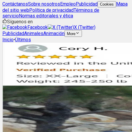
Contáctanos
Sobre nosotros
Empleo
Publicidad
Mapa
Cookies
del sitio web
Política de privacidad
Términos de
servicio
Normas editoriales y ética
Síguenos en
Facebook
X (Twitter)
Publicidad
Animales
Animación
More
Inicio
•
Últimos