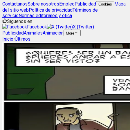
Contáctanos
Sobre nosotros
Empleo
Publicidad
Mapa
Cookies
del sitio web
Política de privacidad
Términos de
servicio
Normas editoriales y ética
Síguenos en
Facebook
X (Twitter)
Publicidad
Animales
Animación
More
Inicio
•
Últimos