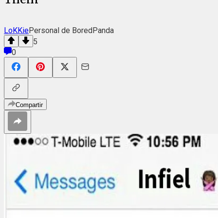
LoKKie
Personal de BoredPanda
5
0
Compartir