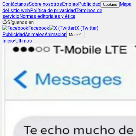
Contáctanos
Sobre nosotros
Empleo
Publicidad
Mapa
Cookies
del sitio web
Política de privacidad
Términos de
servicio
Normas editoriales y ética
Síguenos en
Facebook
X (Twitter)
Publicidad
Animales
Animación
More
Inicio
•
Últimos