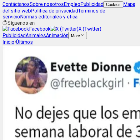
Contáctanos
Sobre nosotros
Empleo
Publicidad
Mapa
Cookies
del sitio web
Política de privacidad
Términos de
servicio
Normas editoriales y ética
Síguenos en
Facebook
X (Twitter)
Publicidad
Animales
Animación
More
Inicio
•
Últimos