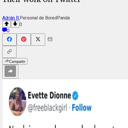
Adrián R.
Personal de BoredPanda
0
0
Compartir