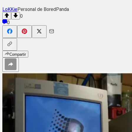
LoKKie
Personal de BoredPanda
0
0
Compartir