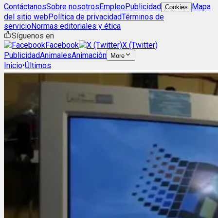
Contáctanos
Sobre nosotros
Empleo
Publicidad
Mapa
Cookies
del sitio web
Política de privacidad
Términos de
servicio
Normas editoriales y ética
Síguenos en
Facebook
X (Twitter)
Publicidad
Animales
Animación
More
Inicio
•
Últimos