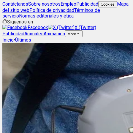
Contáctanos
Sobre nosotros
Empleo
Publicidad
Mapa
Cookies
del sitio web
Política de privacidad
Términos de
servicio
Normas editoriales y ética
Síguenos en
Facebook
X (Twitter)
Publicidad
Animales
Animación
More
Inicio
•
Últimos