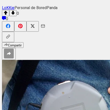
LoKKie
Personal de BoredPanda
0
0
Compartir