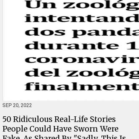
SEP 20, 2022
50 Ridiculous Real-Life Stories
People Could Have Sworn Were
Fake, As Shared By "Sadly, This Is