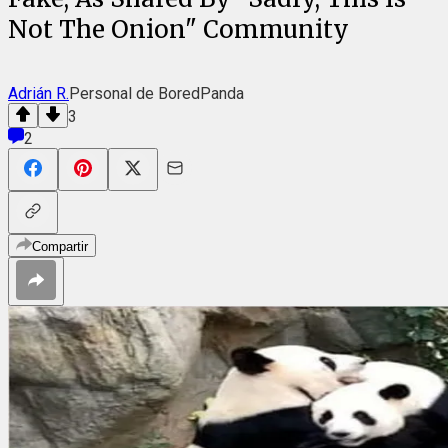
Not The Onion" Community
Adrián R.
Personal de BoredPanda
3
2
Compartir