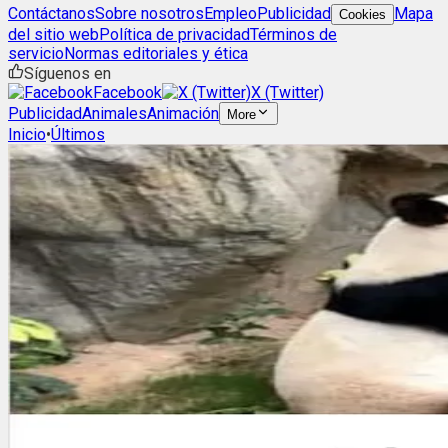
Contáctanos
Sobre nosotros
Empleo
Publicidad
Mapa
Cookies
del sitio web
Política de privacidad
Términos de
servicio
Normas editoriales y ética
Síguenos en
Facebook
X (Twitter)
Publicidad
Animales
Animación
More
Inicio
•
Últimos