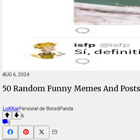
AUG 6, 2024
50 Random Funny Memes And Posts
LoKKie
Personal de BoredPanda
6
0