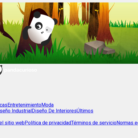
cas
Entretenimiento
Moda
seño Industrial
Diseño De Interiores
Últimos
l sitio web
Política de privacidad
Términos de servicio
Normas ed