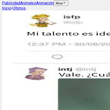
Publicidad
Animales
Animación
More
Inicio
•
Últimos