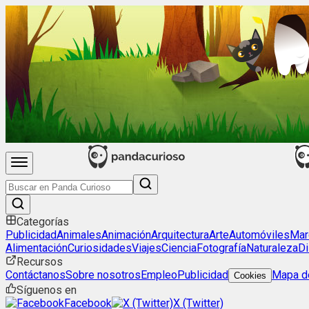
Categorías
Publicidad
Animales
Animación
Arquitectura
Arte
Automóviles
Mar
Alimentación
Curiosidades
Viajes
Ciencia
Fotografía
Naturaleza
Di
Recursos
Contáctanos
Sobre nosotros
Empleo
Publicidad
Mapa de
Cookies
Síguenos en
Facebook
X (Twitter)