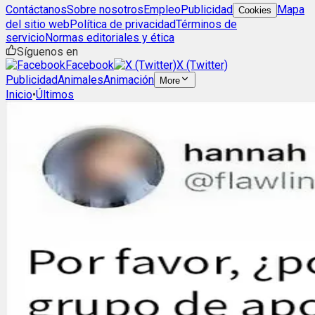
Contáctanos
Sobre nosotros
Empleo
Publicidad
Mapa
Cookies
del sitio web
Política de privacidad
Términos de
servicio
Normas editoriales y ética
Síguenos en
Facebook
X (Twitter)
Publicidad
Animales
Animación
More
Inicio
•
Últimos