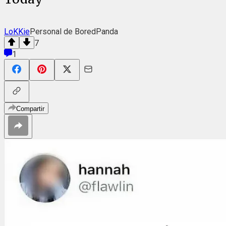
LoKKie
Personal de BoredPanda
7
1
Compartir