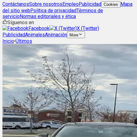
Contáctanos
Sobre nosotros
Empleo
Publicidad
Mapa
Cookies
del sitio web
Política de privacidad
Términos de
servicio
Normas editoriales y ética
Síguenos en
Facebook
X (Twitter)
Publicidad
Animales
Animación
More
Inicio
•
Últimos