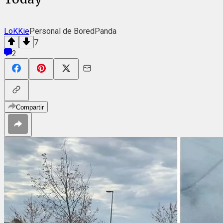
LoKKie
Personal de BoredPanda
7
2
Compartir