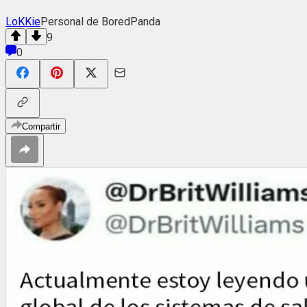
LoKKie
Personal de BoredPanda
9
0
Compartir