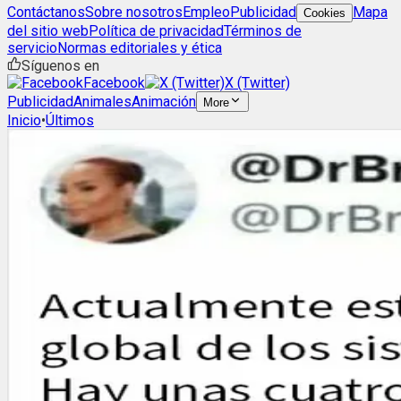
Contáctanos
Sobre nosotros
Empleo
Publicidad
Mapa
Cookies
del sitio web
Política de privacidad
Términos de
servicio
Normas editoriales y ética
Síguenos en
Facebook
X (Twitter)
Publicidad
Animales
Animación
More
Inicio
•
Últimos