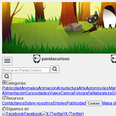
Categorías
Publicidad
Animales
Animación
Arquitectura
Arte
Automóviles
Mar
Alimentación
Curiosidades
Viajes
Ciencia
Fotografía
Naturaleza
Di
Recursos
Contáctanos
Sobre nosotros
Empleo
Publicidad
Mapa de
Cookies
Síguenos en
Facebook
X (Twitter)