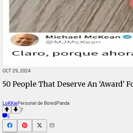
OCT 29, 2024
50 People That Deserve An ‘Award’ 
LoKKie
Personal de BoredPanda
7
5