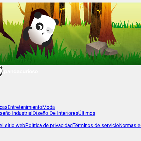
cas
Entretenimiento
Moda
seño Industrial
Diseño De Interiores
Últimos
l sitio web
Política de privacidad
Términos de servicio
Normas ed