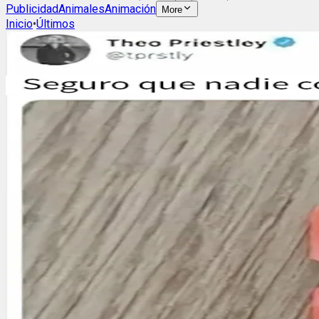
Publicidad
Animales
Animación
More
Inicio
•
Últimos