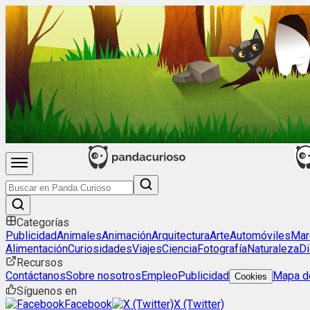
Categorías
Publicidad
Animales
Animación
Arquitectura
Arte
Automóviles
Mar
Alimentación
Curiosidades
Viajes
Ciencia
Fotografía
Naturaleza
Di
Recursos
Contáctanos
Sobre nosotros
Empleo
Publicidad
Mapa de
Cookies
Síguenos en
Facebook
X (Twitter)