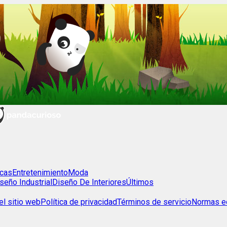
cas
Entretenimiento
Moda
seño Industrial
Diseño De Interiores
Últimos
l sitio web
Política de privacidad
Términos de servicio
Normas ed