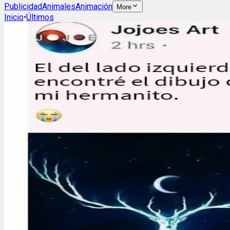
Publicidad
Animales
Animación
More
Inicio
•
Últimos