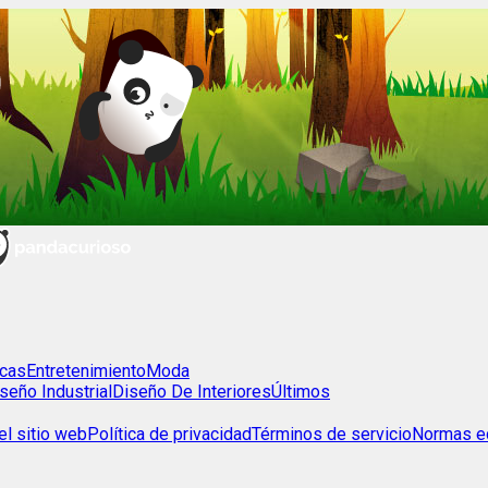
cas
Entretenimiento
Moda
seño Industrial
Diseño De Interiores
Últimos
l sitio web
Política de privacidad
Términos de servicio
Normas ed