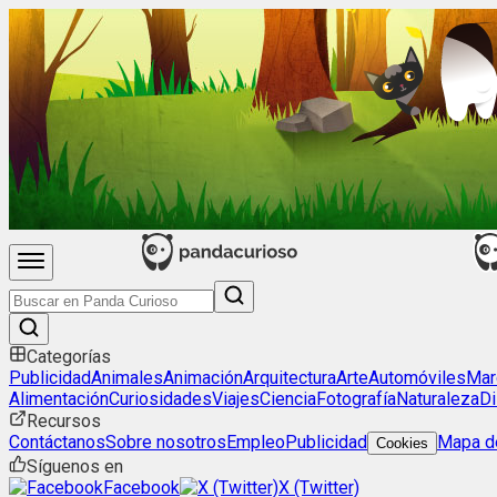
Categorías
Publicidad
Animales
Animación
Arquitectura
Arte
Automóviles
Mar
Alimentación
Curiosidades
Viajes
Ciencia
Fotografía
Naturaleza
Di
Recursos
Contáctanos
Sobre nosotros
Empleo
Publicidad
Mapa de
Cookies
Síguenos en
Facebook
X (Twitter)