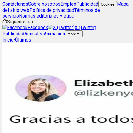
Contáctanos
Sobre nosotros
Empleo
Publicidad
Mapa
Cookies
del sitio web
Política de privacidad
Términos de
servicio
Normas editoriales y ética
Síguenos en
Facebook
X (Twitter)
Publicidad
Animales
Animación
More
Inicio
•
Últimos