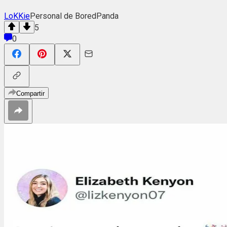
LoKKie
Personal de BoredPanda
5
0
Compartir