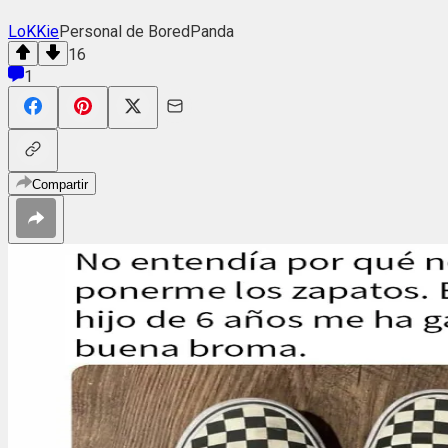
LoKKie
Personal de BoredPanda
16
1
Compartir