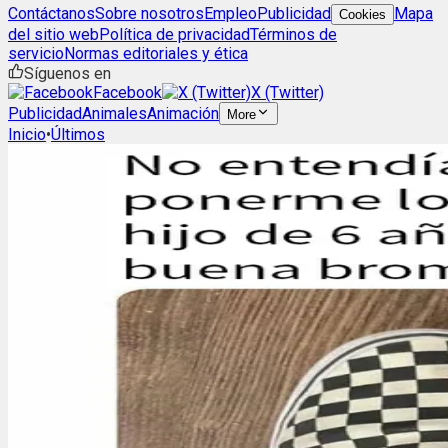
Contáctanos
Sobre nosotros
Empleo
Publicidad
Mapa
Cookies
del sitio web
Política de privacidad
Términos de
servicio
Normas editoriales y ética
Síguenos en
Facebook
X (Twitter)
Publicidad
Animales
Animación
More
Inicio
•
Últimos