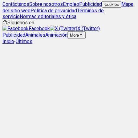
Contáctanos
Sobre nosotros
Empleo
Publicidad
Mapa
Cookies
del sitio web
Política de privacidad
Términos de
servicio
Normas editoriales y ética
Síguenos en
Facebook
X (Twitter)
Publicidad
Animales
Animación
More
Inicio
•
Últimos