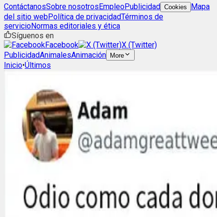
Contáctanos
Sobre nosotros
Empleo
Publicidad
Mapa
Cookies
del sitio web
Política de privacidad
Términos de
servicio
Normas editoriales y ética
Síguenos en
Facebook
X (Twitter)
Publicidad
Animales
Animación
More
Inicio
•
Últimos