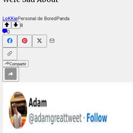
LoKKie
Personal de BoredPanda
8
0
Compartir