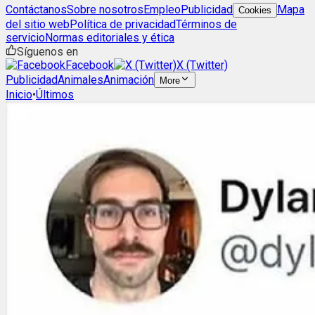
Contáctanos
Sobre nosotros
Empleo
Publicidad
Mapa
Cookies
del sitio web
Política de privacidad
Términos de
servicio
Normas editoriales y ética
Síguenos en
Facebook
X (Twitter)
Publicidad
Animales
Animación
More
Inicio
•
Últimos