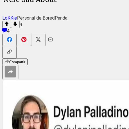
LoKKie
Personal de BoredPanda
9
4
Compartir